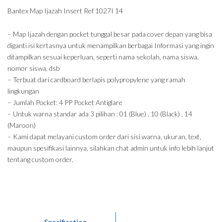
Bantex Map Ijazah Insert Ref 1027I 14
– Map Ijazah dengan pocket tunggal besar pada cover depan yang bisa
diganti isi kertasnya untuk menampilkan berbagai Informasi yang ingin
ditampilkan sesuai keperluan, seperti nama sekolah, nama siswa,
nomor siswa, dsb
– Terbuat dari cardboard berlapis polypropylene yang ramah
lingkungan
– Jumlah Pocket: 4 PP Pocket Antiglare
– Untuk warna standar ada 3 pilihan : 01 (Blue) , 10 (Black) , 14
(Maroon)
– Kami dapat melayani custom order dari sisi warna, ukuran, text,
maupun spesifikasi lainnya, silahkan chat admin untuk info lebih lanjut
tentang custom order.
Specification