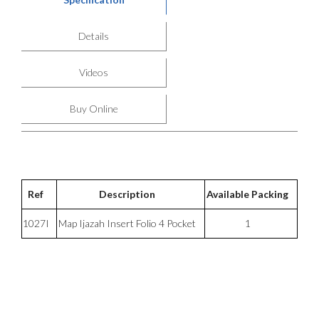
Details
Videos
Buy Online
Ref
Description
Available Packing
1027I
Map Ijazah Insert Folio 4 Pocket
1