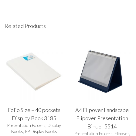
Related Products
Folio Size – 40 pockets
A4 Flipover Landscape
Display Book 3185
Flipover Presentation
Presentation Folders
,
Display
Binder 5514
Books
,
PP Display Books
Presentation Folders
,
Flipover
,