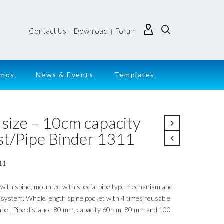
Contact Us
Download
Forum
|
|
emos
News & Events
Templates
 size – 10cm capacity
st/Pipe Binder 1311
11
 with spine, mounted with special pipe type mechanism and
g system. Whole length spine pocket with 4 times reusable
label. Pipe distance 80 mm, capacity 60mm, 80 mm and 100