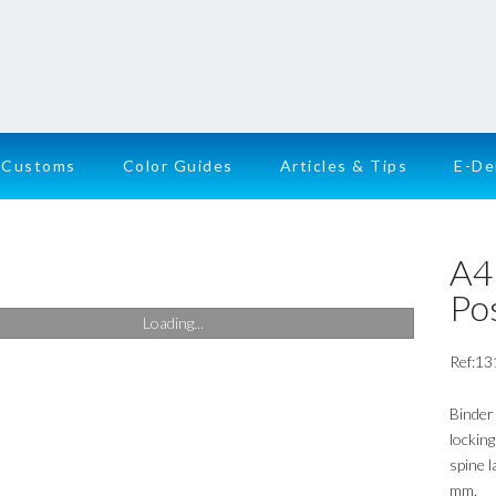
Customs
Color Guides
Articles & Tips
E-D
A4
Po
Loading...
Ref:13
Binder
lockin
spine 
mm.