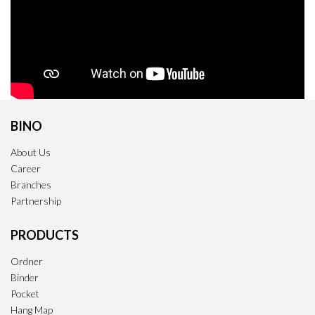
BINO
About Us
Career
Branches
Partnership
PRODUCTS
Ordner
Binder
Pocket
Hang Map