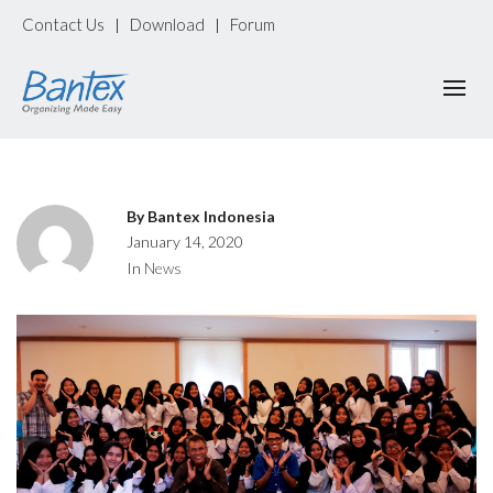
Contact Us
Download
Forum
|
|
By
Bantex Indonesia
January 14, 2020
In
News