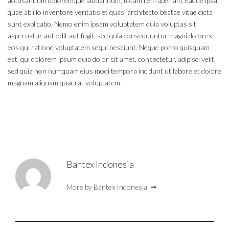
accusantium doloremque laudantium, totam rem aperiam, eaque ipsa
quae ab illo inventore veritatis et quasi architecto beatae vitae dicta
sunt explicabo. Nemo enim ipsam voluptatem quia voluptas sit
aspernatur aut odit aut fugit, sed quia consequuntur magni dolores
eos qui ratione voluptatem sequi nesciunt. Neque porro quisquam
est, qui dolorem ipsum quia dolor sit amet, consectetur, adipisci velit,
sed quia non numquam eius modi tempora incidunt ut labore et dolore
magnam aliquam quaerat voluptatem.
Bantex Indonesia
More by Bantex Indonesia