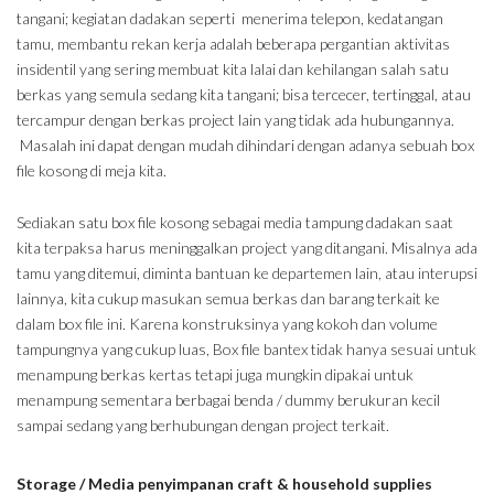
tangani; kegiatan dadakan seperti menerima telepon, kedatangan
tamu, membantu rekan kerja adalah beberapa pergantian aktivitas
insidentil yang sering membuat kita lalai dan kehilangan salah satu
berkas yang semula sedang kita tangani; bisa tercecer, tertinggal, atau
tercampur dengan berkas project lain yang tidak ada hubungannya.
Masalah ini dapat dengan mudah dihindari dengan adanya sebuah box
file kosong di meja kita.
Sediakan satu box file kosong sebagai media tampung dadakan saat
kita terpaksa harus meninggalkan project yang ditangani. Misalnya ada
tamu yang ditemui, diminta bantuan ke departemen lain, atau interupsi
lainnya, kita cukup masukan semua berkas dan barang terkait ke
dalam box file ini. Karena konstruksinya yang kokoh dan volume
tampungnya yang cukup luas, Box file bantex tidak hanya sesuai untuk
menampung berkas kertas tetapi juga mungkin dipakai untuk
menampung sementara berbagai benda / dummy berukuran kecil
sampai sedang yang berhubungan dengan project terkait.
Storage / Media penyimpanan craft & household supplies